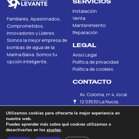
SERVICIOS
Instalación
Venta
Familiares, Apasionados,
Mantenimiento
Comprometidos,
Reparación
Innovadores y Líderes.
Somos la mejor empresa de
LEGAL
bombas de agua de la
Marina Baixa. Somos tu
Aviso Legal
opción inteligente.
Política de privacidad
Política de cookies
CONTACTO
Av. Coloma, nª 4, local
12 03530 La Nucia, ·
Alicante
Utilizamos cookies para ofrecerte la mejor experiencia en
nuestra web.
+34 686 45 81 53
Puedes aprender más sobre qué cookies utilizamos o
desactivarlas en los
ajustes
.
info@electrobombaslevan