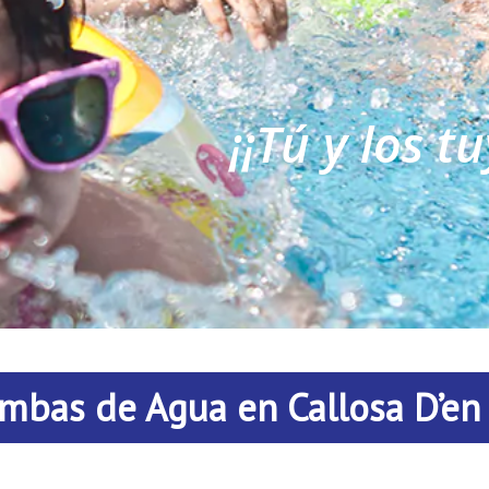
¡¡Tú y los t
TÚ Y LOS TUYOS
bas de Agua en Callosa D’en 