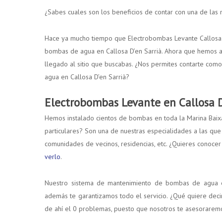
¿Sabes cuales son los beneficios de contar con una de la
Hace ya mucho tiempo que Electrobombas Levante Callosa D
bombas de agua en Callosa D’en Sarrià. Ahora que hemos 
llegado al sitio que buscabas. ¿Nos permites contarte com
agua en Callosa D’en Sarrià?
Electrobombas Levante en Callosa D
Hemos instalado cientos de bombas en toda la Marina Baixa 
particulares? Son una de nuestras especialidades a las qu
comunidades de vecinos, residencias, etc. ¿Quieres conoc
verlo
.
Nuestro sistema de mantenimiento de bombas de agua en
además te garantizamos todo el servicio. ¿Qué quiere deci
de ahí el 0 problemas, puesto que nosotros te asesoraremo