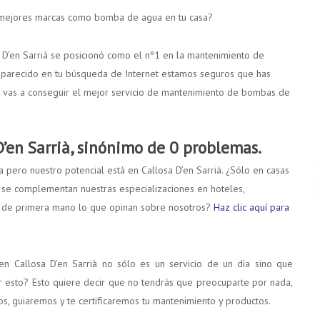
s mejores marcas como bomba de agua en tu casa?
’en Sarrià se posicionó como el nº1 en la mantenimiento de
aparecido en tu búsqueda de Internet estamos seguros que has
o vas a conseguir el mejor servicio de mantenimiento de bombas de
’en Sarrià, sinónimo de 0 problemas.
pero nuestro potencial está en Callosa D’en Sarrià. ¿Sólo en casas
e se complementan nuestras especializaciones en hoteles,
er de primera mano lo que opinan sobre nosotros?
Haz clic aquí para
 Callosa D’en Sarrià no sólo es un servicio de un día sino que
r esto? Esto quiere decir que no tendrás que preocuparte por nada,
s, guiaremos y te certificaremos tu mantenimiento y productos.