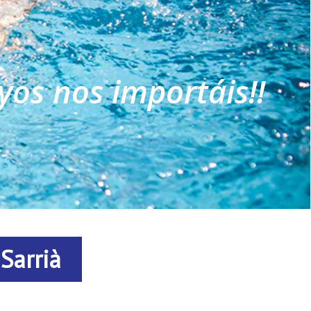
uyos nos importáis!!
 NOS IMPORTÁIS.
Sarrià