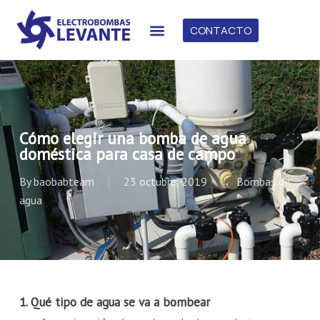
CONTACTO
Cómo elegir una bomba de agua
doméstica para casa de campo
By
baobabteam
23 octubre, 2019
Bombas de
agua
1. Qué tipo de agua se va a bombear