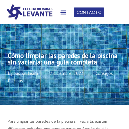
CONTACTO
Cómo limpiar las paredes de la piscina
sin vaciarla: una guía completa
By
baobabteam
7 diciembre, 2023
Consejos
,
Piscinas
Para limpiar las paredes de la piscina sin vaciarla, existen
diferentes métodos, que pueden variar en función de si la