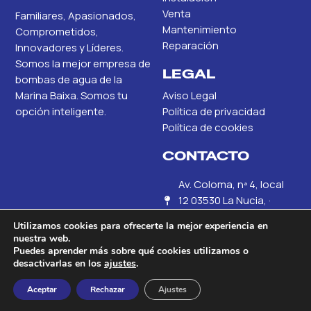
Venta
Familiares, Apasionados,
Mantenimiento
Comprometidos,
Reparación
Innovadores y Líderes.
Somos la mejor empresa de
LEGAL
bombas de agua de la
Marina Baixa. Somos tu
Aviso Legal
opción inteligente.
Política de privacidad
Política de cookies
CONTACTO
Av. Coloma, nª 4, local
12 03530 La Nucia, ·
Alicante
Utilizamos cookies para ofrecerte la mejor experiencia en
nuestra web.
+34 686 45 81 53
Puedes aprender más sobre qué cookies utilizamos o
desactivarlas en los
ajustes
.
info@electrobombaslevan
Aceptar
Rechazar
Ajustes
© ElectroBombas Levante. Todos los derechos reservados.