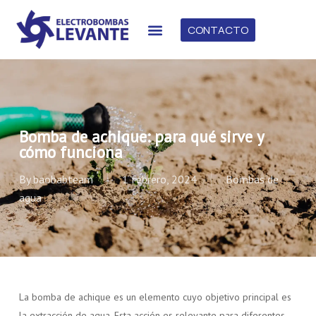
CONTACTO
Bomba de achique: para qué sirve y
cómo funciona
By
baobabteam
1 febrero, 2024
Bombas de
agua
La bomba de achique es un elemento cuyo objetivo principal es
la extracción de agua. Esta acción es relevante para diferentes