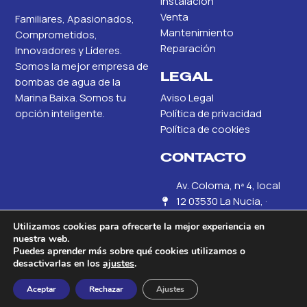
Instalación
Venta
Familiares, Apasionados,
Mantenimiento
Comprometidos,
Reparación
Innovadores y Líderes.
Somos la mejor empresa de
LEGAL
bombas de agua de la
Marina Baixa. Somos tu
Aviso Legal
opción inteligente.
Política de privacidad
Política de cookies
CONTACTO
Av. Coloma, nª 4, local
12 03530 La Nucia, ·
Alicante
Utilizamos cookies para ofrecerte la mejor experiencia en
nuestra web.
+34 686 45 81 53
Puedes aprender más sobre qué cookies utilizamos o
desactivarlas en los
ajustes
.
info@electrobombaslevan
Aceptar
Rechazar
Ajustes
© ElectroBombas Levante. Todos los derechos reservados.